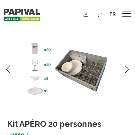
Aller au contenu principal
Select your 
Kit APÉRO 20 personnes
L50003
/