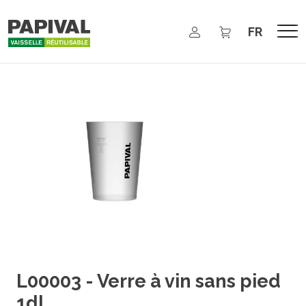
Aller au contenu principal
Select your 
L00003 - Verre à vin sans pied
1dl