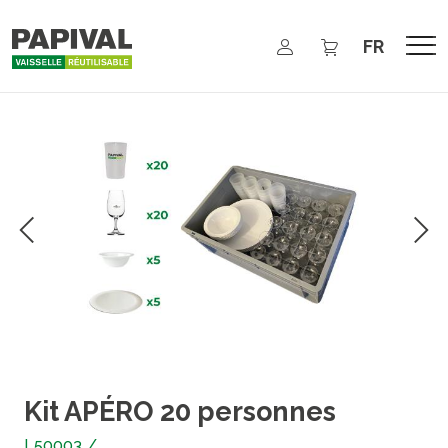
Aller au contenu principal
Select your 
Kit APÉRO 20 personnes
L50003
/