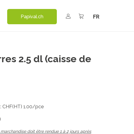
Select your language
Papival.ch
res 2.5 dl (caisse de
e : CHF(HT) 1.00/pce
)
 marchandise doit être rendue 1 à 2 jours après