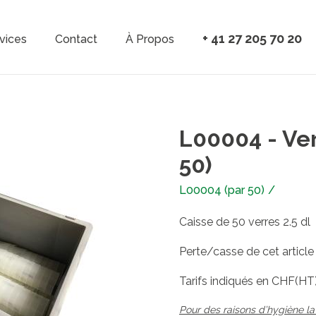
Aller au contenu principal
+ 41 27 205 70 20
vices
Contact
À Propos
vigation
L00004 - Ver
50)
L00004 (par 50)
/
Caisse de 50 verres 2.5 dl
Perte/casse de cet articl
Tarifs indiqués en CHF(HT
Pour des raisons d’hygiène la