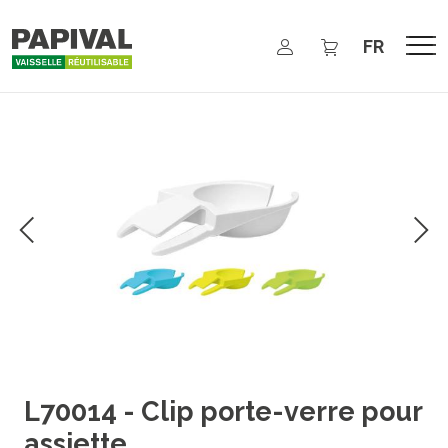
Aller au contenu principal
Select your 
L70014 - Clip porte-verre pour
assiette